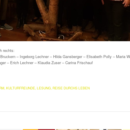
h rechts:
 Bruckern – Ingeborg Lechner – Hilda Gansberger – Elisabeth Polly – Maria Wa
nger – Erich Lechner – Klaudia Zuser – Carina Frischauf
RM
,
KULTURFREUNDE
,
LESUNG
,
REISE DURCHS LEBEN