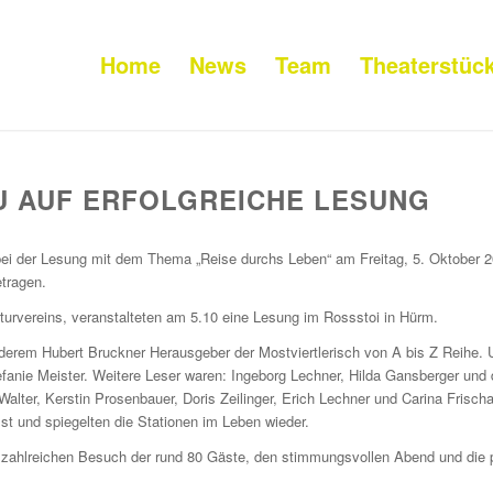
Home
News
Team
Theaterstüc
 AUF ERFOLGREICHE LESUNG
 bei der Lesung mit dem Thema „Reise durchs Leben“ am Freitag, 5. Oktober 
tragen.
ulturvereins, veranstalteten am 5.10 eine Lesung im Rossstoi in Hürm.
derem Hubert Bruckner Herausgeber der Mostviertlerisch von A bis Z Reihe. U
tefanie Meister. Weitere Leser waren: Ingeborg Lechner, Hilda Gansberger und d
alter, Kerstin Prosenbauer, Doris Zeilinger, Erich Lechner und Carina Frischa
st und spiegelten die Stationen im Leben wieder.
 zahlreichen Besuch der rund 80 Gäste, den stimmungsvollen Abend und die 